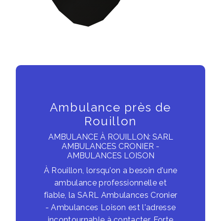
Ambulance près de
Rouillon
AMBULANCE À ROUILLON: SARL
AMBULANCES CRONIER -
AMBULANCES LOISON
À Rouillon, lorsqu'on a besoin d'une
ambulance professionnelle et
fiable, la SARL Ambulances Cronier
- Ambulances Loison est l'adresse
incontournable à contacter. Forte