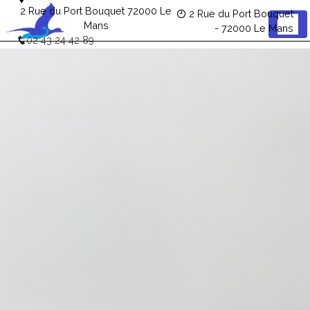
Panneau de gestion des cookies
2 Rue du Port Bouquet 72000 Le
2 Rue du Port Bouquet
Mans
- 72000 Le Mans
02 43 24 42 89