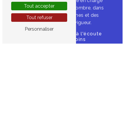
pour assurer une prise en charge
Tout accepter
optimale et sans encombre, dans
le respect des normes et des
Tout refuser
procédures en vigueur.
Personnaliser
Un service client à l'écoute
de vos besoins
En choisissant la SARL
Ambulances Cronier - Ambulances
Loison à Rouillon, vous bénéficiez
également d'un service client
disponible et à l'écoute.
L'entreprise met un point d'honneur
à répondre à toutes vos questions
et à vous accompagner dans vos
démarches administratives pour un
transport en ambulance en toute
sérénité.