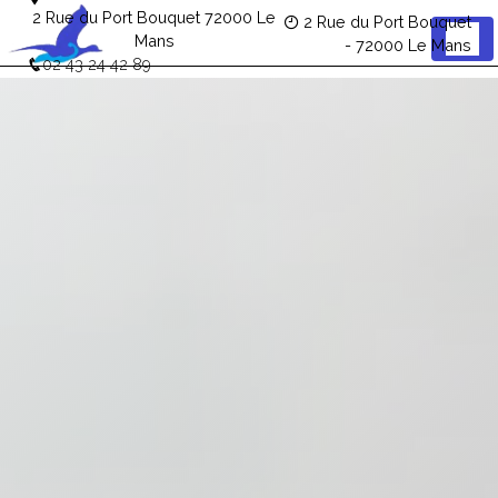
Panneau de gestion des cookies
2 Rue du Port Bouquet 72000 Le
2 Rue du Port Bouquet
Mans
- 72000 Le Mans
02 43 24 42 89