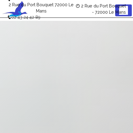
Panneau de gestion des cookies
2 Rue du Port Bouquet 72000 Le
2 Rue du Port Bouquet
Mans
- 72000 Le Mans
02 43 24 42 89