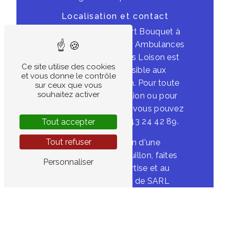
Localisation et contact
Situé au 2 Rue du Port Bouquet à
72000 Le Mans, SARL Ambulances
Cronier - Ambulances Loison est
Ce site utilise des cookies
facilement accessible aux
et vous donne le contrôle
habitants de Rouillon. Pour toute
sur ceux que vous
souhaitez activer
demande d'information ou pour
prendre rendez-vous, vous pouvez
les contacter au 02 43 24 42 89.
Tout accepter
Tout refuser
En cas de besoin d'une
hospitalisation à Rouillon, faites
Personnaliser
confiance à l'expertise et au
professionnalisme de SARL
Ambulances Cronier - Ambulances
Loison pour une prise en charge de
qualité et un accompagnement