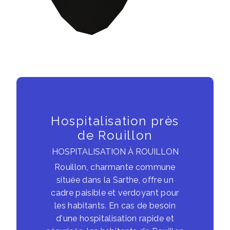
Hospitalisation près
de Rouillon
HOSPITALISATION À ROUILLON
Rouillon, charmante commune
située dans la Sarthe, offre un
cadre paisible et verdoyant pour
les habitants. En cas de besoin
d'une hospitalisation rapide et