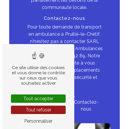
parfaitement les besoins de la
communauté locale.
Contactez-nous
Pour toute demande de transport
en ambulance à Pruillé-le-Chétif,
n'hésitez pas à contacter SARL
Ambulances Cronier - Ambulances
Loison au 02 43 24 42 89. Notre
équipe se tient prête à vous
Ce site utilise des cookies
assister dans vos déplacements
et vous donne le contrôle
médicaux en toute sécurité et
sur ceux que vous
souhaitez activer
sérénité.
Tout accepter
En savoir
Contactez-
plus
nous
Tout refuser
Personnaliser