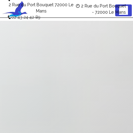
Panneau de gestion des cookies
2 Rue du Port Bouquet 72000 Le
2 Rue du Port Bouquet
Mans
- 72000 Le Mans
02 43 24 42 89