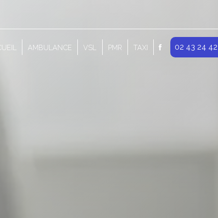
02 43 24 42
UEIL
AMBULANCE
VSL
PMR
TAXI