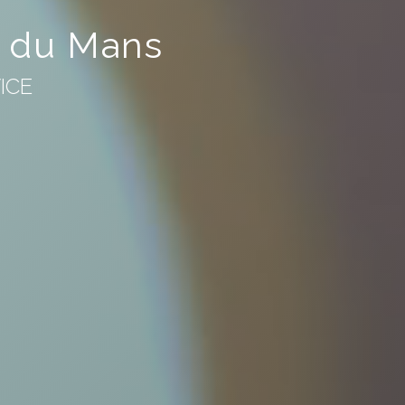
r du Mans
ICE