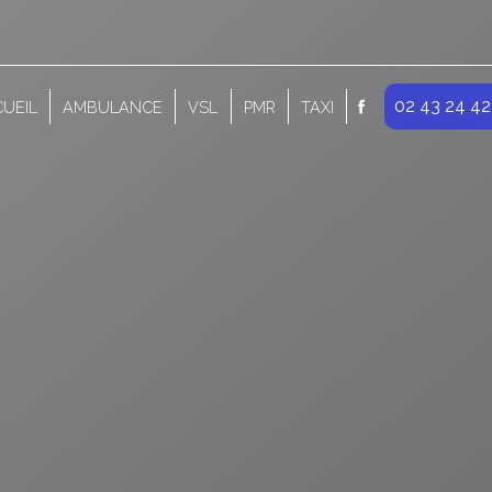
02 43 24 42
UEIL
AMBULANCE
VSL
PMR
TAXI